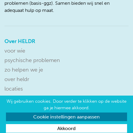
problemen (basis-ggz). Samen bieden wij snel en
adequaat hulp op maat.
Over HELDR
voor wie
psychische problemen
zo helpen we je
over heldr
locaties
Wij gebruiken cookies. Door verder te klikken op de website
privacy verklaring
cookie instellingen
ga je hiermee akkoord.
Cookie instellingen aanpassen
Akkoord